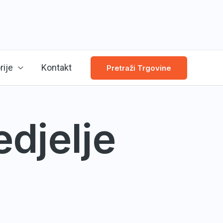
rije
Kontakt
Pretraži Trgovine
edjelje