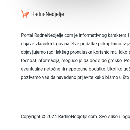
Portal RadneNedjelje.com je informativnog karaktera i
objave vlasnika trgovina. Sve podatke prikupljamo iz j
objavljujemo radi lakšeg pronalaska korisnicima. Iako 
točnost informacija, moguće je da dođe do greške. Por
eventualne netočne ili nepotpune podatke. Ukoliko uo
pozivamo vas da navedeno prijavite kako bismo u što k
Copyright © 2024 RadneNedjelje.com. Sve slike i logoti