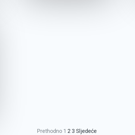
Prethodno
1
2
3
Sljedeće