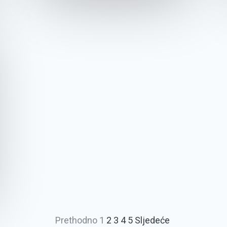
Prethodno
1
2
3
4
5
Sljedeće