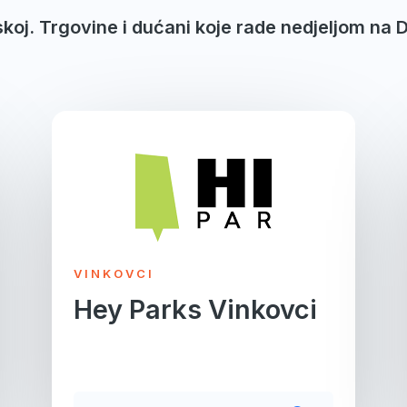
skoj. Trgovine i dućani koje rade nedjeljom na 
Page
Page
Page
Page
Page
VINKOVCI
Hey Parks Vinkovci