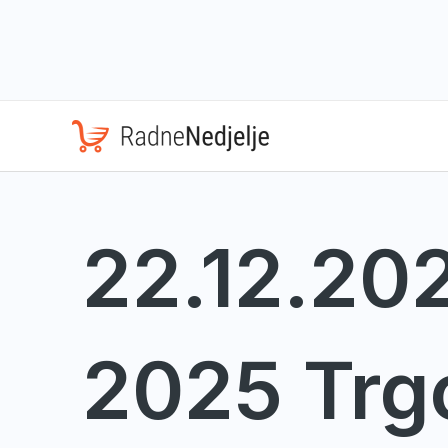
Skip
to
content
22.12.202
2025 Trg