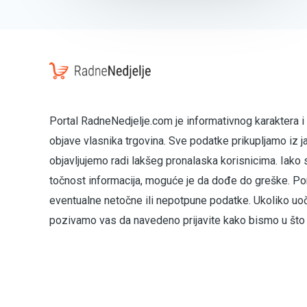
Portal RadneNedjelje.com je informativnog karaktera i
objave vlasnika trgovina. Sve podatke prikupljamo iz j
objavljujemo radi lakšeg pronalaska korisnicima. Iako 
točnost informacija, moguće je da dođe do greške. Por
eventualne netočne ili nepotpune podatke. Ukoliko uo
pozivamo vas da navedeno prijavite kako bismo u što k