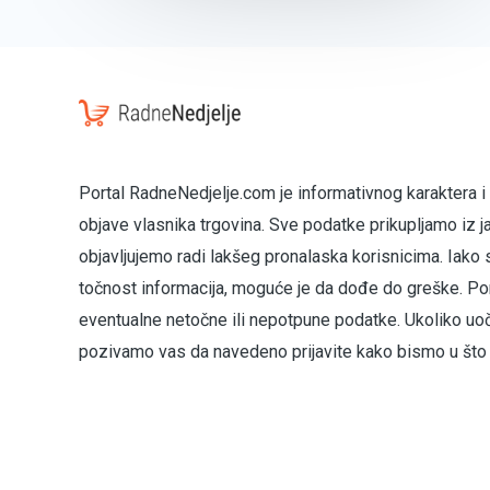
Portal RadneNedjelje.com je informativnog karaktera i
objave vlasnika trgovina. Sve podatke prikupljamo iz j
objavljujemo radi lakšeg pronalaska korisnicima. Iako 
točnost informacija, moguće je da dođe do greške. Por
eventualne netočne ili nepotpune podatke. Ukoliko uo
pozivamo vas da navedeno prijavite kako bismo u što k