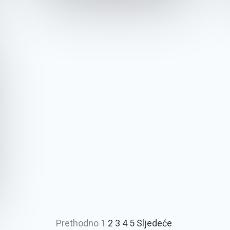
Prethodno
1
2
3
4
5
Sljedeće