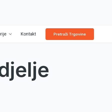
rije
Kontakt
Pretraži Trgovine
djelje