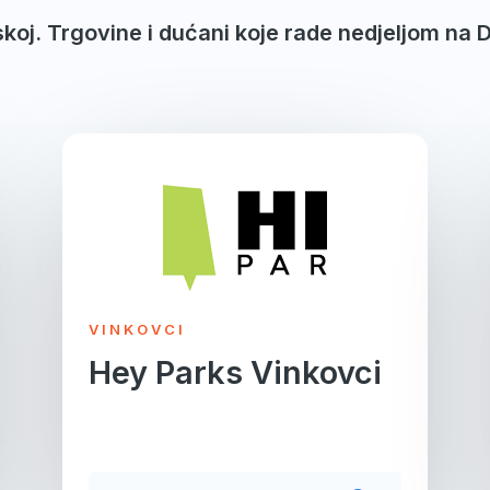
skoj. Trgovine i dućani koje rade nedjeljom na 
Page
Page
Page
Page
Page
VINKOVCI
Hey Parks Vinkovci