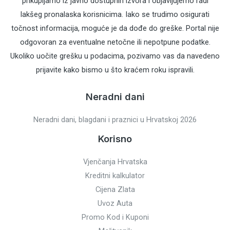
prikupljamo iz javno dostupnih izvora i objavljujemo radi
lakšeg pronalaska korisnicima. Iako se trudimo osigurati
točnost informacija, moguće je da dođe do greške. Portal nije
odgovoran za eventualne netočne ili nepotpune podatke.
Ukoliko uočite grešku u podacima, pozivamo vas da navedeno
prijavite kako bismo u što kraćem roku ispravili.
Neradni dani
Neradni dani, blagdani i praznici u Hrvatskoj 2026
Korisno
Vjenčanja Hrvatska
Kreditni kalkulator
Cijena Zlata
Uvoz Auta
Promo Kod i Kuponi