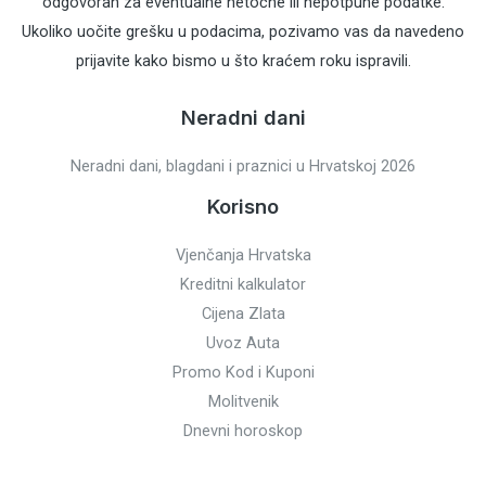
odgovoran za eventualne netočne ili nepotpune podatke.
Ukoliko uočite grešku u podacima, pozivamo vas da navedeno
prijavite kako bismo u što kraćem roku ispravili.
Neradni dani
Neradni dani, blagdani i praznici u Hrvatskoj 2026
Korisno
Vjenčanja Hrvatska
Kreditni kalkulator
Cijena Zlata
Uvoz Auta
Promo Kod i Kuponi
Molitvenik
Dnevni horoskop