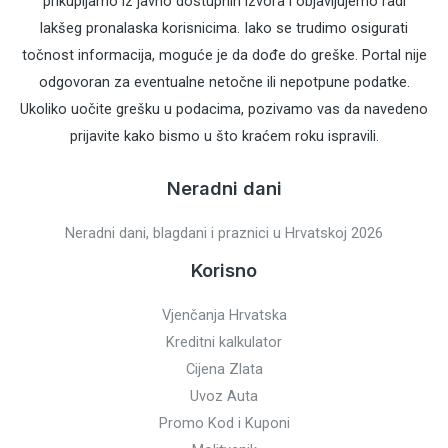
prikupljamo iz javno dostupnih izvora i objavljujemo radi
lakšeg pronalaska korisnicima. Iako se trudimo osigurati
točnost informacija, moguće je da dođe do greške. Portal nije
odgovoran za eventualne netočne ili nepotpune podatke.
Ukoliko uočite grešku u podacima, pozivamo vas da navedeno
prijavite kako bismo u što kraćem roku ispravili.
Neradni dani
Neradni dani, blagdani i praznici u Hrvatskoj 2026
Korisno
Vjenčanja Hrvatska
Kreditni kalkulator
Cijena Zlata
Uvoz Auta
Promo Kod i Kuponi