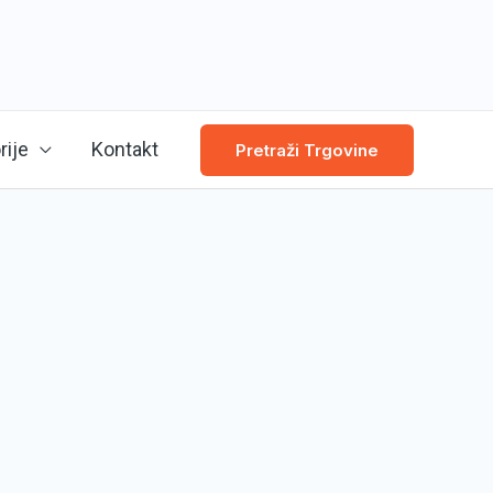
rije
Kontakt
Pretraži Trgovine