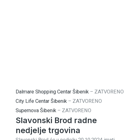
Dalmare Shopping Centar Šibenik
–
ZATVORENO
City Life Centar Šibenik
–
ZATVORENO
Supernova Šibenik
–
ZATVORENO
Slavonski Brod radne
nedjelje trgovina
Slavonski Brod će u nedjelju 20.10.2024 imati