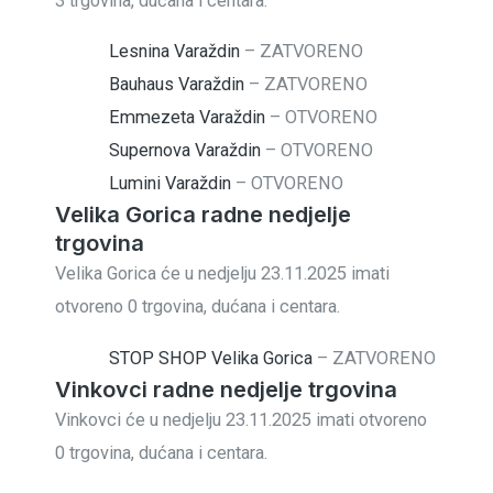
3 trgovina, dućana i centara.
Lesnina Varaždin
–
ZATVORENO
Bauhaus Varaždin
–
ZATVORENO
Emmezeta Varaždin
–
OTVORENO
Supernova Varaždin
–
OTVORENO
Lumini Varaždin
–
OTVORENO
Velika Gorica radne nedjelje
trgovina
Velika Gorica će u nedjelju 23.11.2025 imati
otvoreno 0 trgovina, dućana i centara.
STOP SHOP Velika Gorica
–
ZATVORENO
Vinkovci radne nedjelje trgovina
Vinkovci će u nedjelju 23.11.2025 imati otvoreno
0 trgovina, dućana i centara.