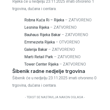
Rijeka će u nedjelju 23.11.2025 imati otvoreno 1
trgovina, dućana i centara.
Robna Kuća Ri – Rijeka
–
ZATVORENO
Lesnina Rijeka
–
ZATVORENO
Bauhaus Rijeka Bakar
–
ZATVORENO
Emmezeta Rijeka
–
OTVORENO
Galerija Bakar
–
ZATVORENO
Marti Retail Park
–
ZATVORENO
Tower Center Rijeka
–
ZATVORENO
Šibenik radne nedjelje trgovina
Šibenik će u nedjelju 23.11.2025 imati otvoreno 0
trgovina, dućana i centara.
- TEKST SE NASTAVLJA NAKON OGLASA -