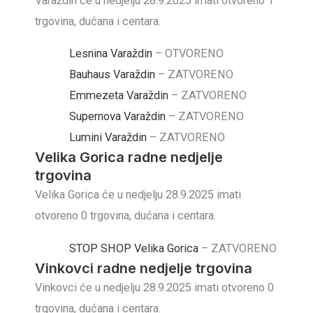
Varaždin će u nedjelju 28.9.2025 imati otvoreno 1
trgovina, dućana i centara.
Lesnina Varaždin
–
OTVORENO
Bauhaus Varaždin
–
ZATVORENO
Emmezeta Varaždin
–
ZATVORENO
Supernova Varaždin
–
ZATVORENO
Lumini Varaždin
–
ZATVORENO
Velika Gorica radne nedjelje
trgovina
Velika Gorica će u nedjelju 28.9.2025 imati
otvoreno 0 trgovina, dućana i centara.
STOP SHOP Velika Gorica
–
ZATVORENO
Vinkovci radne nedjelje trgovina
Vinkovci će u nedjelju 28.9.2025 imati otvoreno 0
trgovina, dućana i centara.