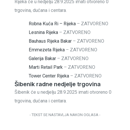
Rijeka će u nedjelju 28.9.2025 imati otvoreno 0
trgovina, dućana i centara.
Robna Kuća Ri – Rijeka
–
ZATVORENO
Lesnina Rijeka
–
ZATVORENO
Bauhaus Rijeka Bakar
–
ZATVORENO
Emmezeta Rijeka
–
ZATVORENO
Galerija Bakar
–
ZATVORENO
Marti Retail Park
–
ZATVORENO
Tower Center Rijeka
–
ZATVORENO
Šibenik radne nedjelje trgovina
Šibenik će u nedjelju 28.9.2025 imati otvoreno 0
trgovina, dućana i centara.
- TEKST SE NASTAVLJA NAKON OGLASA -