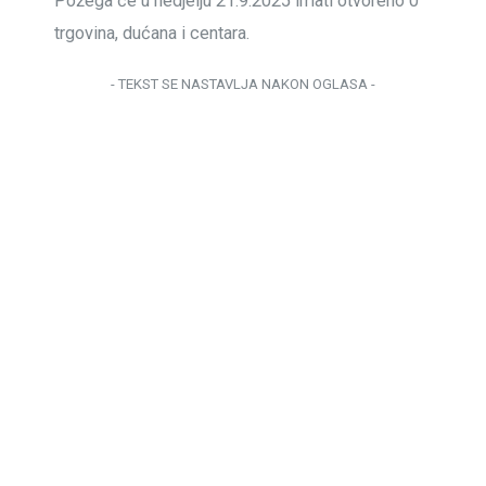
Požega će u nedjelju 21.9.2025 imati otvoreno 0
trgovina, dućana i centara.
- TEKST SE NASTAVLJA NAKON OGLASA -